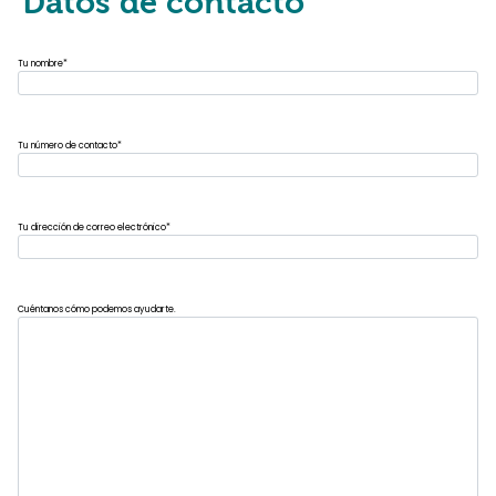
Datos de contacto
Tu nombre
*
Tu número de contacto
*
Tu dirección de correo electrónico
*
Cuéntanos cómo podemos ayudarte.