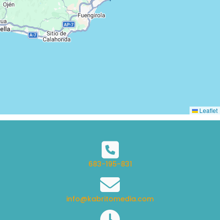
Leaflet
683-195-831
info@kabritomedia.com